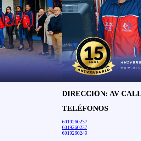
DIRECCIÓN: AV CALLE
TELÉFONOS
6019260237
6019260237
6019260249